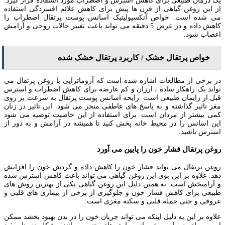
یک درمان طبیعی برای کاهس استرس و اضطراب مورد استفاده قرار گیرد.
از این روغن گیاهی از قرن ها پیش برای کاهش علائم افسردگی استفاده
می شده است. خواص آنکسیولیتیک اسانس پوست پرتقال اضطراب را
کاهش داده و در عرض 5 دقیقه می تواند باعث تغییر حالات روحی و آرامش
اعصاب شود.
خواص پرتقال خشک / کاربرد پرتقال خشک شده
در برخی از مطالعات اشاره شده است که آروماتراپی با روغن پرتقال می
تواند یک راهکار ساده ، ارزان و کم عارضه برای کاهش اضطراب و استرس
قبل از زایمان طبیعی است .رایحه اسانس پوست پرتقال به سرعت بر روی
مغز تاثیر گذاشته و به پاسخ های عاطفی منجر می شود. این تاثیر در زنان
کمی بیشتر از مردان است. برای استفاده از این خاصیت توصیه می شود
این اسانس را در محیط خانه پخش کنید تا همیشه در آرامش و به دور از
استرس باشید.
روغن پرتقال فشار خون را پایین می آورد
روغن پرتقال می تواند فشار خون را کاهش داده و گردش خون را افزایش
دهد. علاوه بر این بوی این روغن گیاهی می تواند باعث کاهش استرس شده
و آرامبخش است. به همین دلیل این روغن گیاهی یکی از بهترین روش های
طبیعی برای کاهش فشار خون و جلوگیری از برخی از بیماری های قلبی و
عروقی و حتی حمله قلبی و سکته مغزی است.
علاوه بر این به دلیل اینکه می تواند جریان خون را در بدن بهبود بخشد ممکن