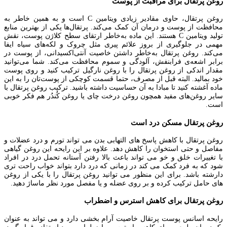
روغن پرتقال برای مراقبت از پوست
روغن پرتقال، حاوی مقادیر زیادی ویتامین C است و به همین خاطر به
محافظت از پوست و درمان آن کمک می‌کند. پرتقال‌ها یکی از بهترین منابع
تولید ویتامین C هستند. این ماده به‌خاطر ارتقای سطح کلاژن پوست، نقش
مهمی در جلوگیری از بروز علائم پیری مثل چروک‌ و لکه‌های سیاه ایفا
می‌کند. روغن پرتقال به‌خاطر داشتن خاصیت آنتی‌اکسیدانی، از پوست در
برابر اشعه‌ی فرابنفش، آلودگی و سموم محافظت می‌کند. شما می‌توانید
مقدار اندکی از روغن پرتقال را با روغن نارگیل ترکیب کنید و روی پوست
خود بمالید. البته قبل از مصرف، حتما قسمت کوچکی از پوست‌تان را به این
ماده آغشته کنید تا مبادا به آن حساسیت داشته باشید. ترکیب روغن پرتقال با
سایر روغن‌های مفید همچون روغن درخت چای یا روغن کُندُر هم فکر خوبی
است.
روغن پرتقال مسکن درد است
روغن پرتقال با کاهش پاسخ های التهابی بدن می تواند تورم و درد عضلات و
مفاصل و حتی استخوان را کاهش دهد. علاوه بر این رایحه این روغن گیاهی
با تغییرات خلق و خو می تواند باعث بالا رفتن آستانه تحمل درد در افراد
شود که به فرد کمک می کند در زمانی که درد دارد بتواند خواب راحت تری
دارشته باشد. برای این منظور می توانید روغن پرتقال را با یکی از روغن
های حامل ترکیب کرده و بر روی عضله و یا مفصل مورد نظر ماساژ دهید.
روغن پرتقال برای کاهش استرس و اضطراب
رایحه اسانس پوست پرتقال خاصیت آرام بخشی دارد و می تواند به عنوان