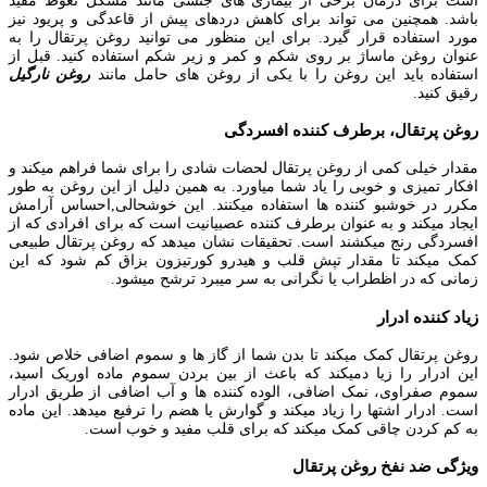
است برای درمان برخی از بیماری های جنسی مانند مشکل نعوظ مفید
باشد. همچنین می تواند برای کاهش دردهای پیش از قاعدگی و پریود نیز
مورد استفاده قرار گیرد. برای این منظور می توانید روغن پرتقال را به
عنوان روغن ماساژ بر روی شکم و کمر و زیر شکم استفاده کنید. قبل از
استفاده باید این روغن را با یکی از روغن های حامل مانند
روغن نارگیل
رقیق کنید.
روغن پرتقال، برطرف کننده افسردگی
مقدار خیلی کمی از روغن پرتقال لحضات شادی را برای شما فراهم میکند و
افکار تمیزی و خوبی را یاد شما میاورد. به همین دلیل از این روغن به طور
مکرر در خوشبو کننده ها استفاده میکنند. این خوشحالی,احساس آرامش
ایجاد میکند و به عنوان برطرف کننده عصبیانیت است که برای افرادی که از
افسردگی رنج میکشند است. تحقیقات نشان میدهد که روغن پرتقال طبیعی
کمک میکند تا مقدار تپش قلب و هیدرو کورتیزون بزاق کم شود که این
زمانی که در اظطراب یا نگرانی به سر میبرد ترشح میشود.
زیاد کننده ادرار
روغن پرتقال کمک میکند تا بدن شما از گاز ها و سموم اضافی خلاص شود.
این ادرار را زیا دمیکند که باعث از بین بردن سموم ماده اوریک اسید،
سموم صفراوی، نمک اضافی، الوده کننده ها و آب اضافی از طریق ادرار
است. ادرار اشتها را زیاد میکند و گوارش یا هضم را ترفیع میدهد. این ماده
به کم کردن چاقی کمک میکند که برای قلب مفید و خوب است.
ویژگی ضد نفخ روغن پرتقال