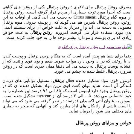
مصرف روغن پرتقال برای لاغری : روغن پرتقال یکی از روغن های گیاهی
است که اخیرا مورد توجه بسیاری از مردم قرار گرفته است. روغن پرتقال
از میوه گیاه پرتقال Citrus sinensi به دست می آید. گاهی از اوقات به این
روغن، روغن پرتقال شیرین هم می گویند که از پوسته بیرونی میوه پرتقال
معمولی به دست می آید و از دیرباز به علت خواص آن برای سیستم ایمنی
بدن مورد استفاده قرار می گرفت. امروزه
روغن پرتقال
به علت خواص
زیادی که برای پوست و مو دارد بیشتر توجه ها را به خود جلب کرده است.
حتما برای شما هم پیش آمده است که به هنگام بریدن پرتقال و پوست کندن
آن با روغنی که در آن وجود دارد مواجه شوید. طعم و بوی قوی و تندی که از
افشانه پوست پرتقال به دست می اید دقیقا همان چیزی است که در روغن
ضروری پرتقال غلیظ شده به چشم می خورد.
فرمول قوی مواد تشکیل دهنده فعال
پرتقال
، مسئول توانایی های درمان
کنندگی آن است. شاید بتوان گفت قوی ترین مواد تشکیل دهنده ای که در
روغن پرتقال وجود دارد لیمونن است که ۸۵ الی ۹۶ درصد این عصاره را به
خود اختصاص می دهد. ۰.۵ الی ۳ درصد آن از myrcene تشکیل شده است.
لیمونن به عنوان آنتی اکسیدان قدرتمند در نظر گرفته می شود که می تواند
با اسیب ناشی از رادیکال های ازاد مبارزه کند و التهابی که منجر به بیماری
های مختلف می شود را درمان نماید.
خواص و مزایای روغن پرتقال