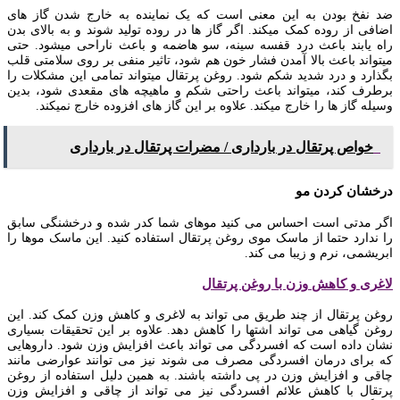
ضد نفخ بودن به این معنی است که یک نماینده به خارج شدن گاز های
اضافی از روده کمک میکند. اگر گاز ها در روده تولید شوند و به بالای بدن
راه یابند باعث درد قفسه سینه، سو هاضمه و باعث ناراحی میشود. حتی
میتواند باعث بالا آمدن فشار خون هم شود، تاثیر منفی بر روی سلامتی قلب
بگذارد و درد شدید شکم شود. روغن پرتقال میتواند تمامی این مشکلات را
برطرف کند، میتواند باعث راحتی شکم و ماهیچه های مقعدی شود، بدین
وسیله گاز ها را خارج میکند. علاوه بر این گاز های افزوده خارج نمیکند.
خواص پرتقال در بارداری / مضرات پرتقال در بارداری
درخشان کردن مو
اگر مدتی است احساس می کنید موهای شما کدر شده و درخشنگی سابق
را ندارد حتما از ماسک موی روغن پرتقال استفاده کنید. این ماسک موها را
ابریشمی، نرم و زیبا می کند.
لاغری و کاهش وزن با روغن پرتقال
روغن پرتقال از چند طریق می تواند به لاغری و کاهش وزن کمک کند. این
روغن گیاهی می تواند اشتها را کاهش دهد. علاوه بر این تحقیقات بسیاری
نشان داده است که افسردگی می تواند باعث افزایش وزن شود. داروهایی
که برای درمان افسردگی مصرف می شوند نیز می توانند عوارضی مانند
چاقی و افزایش وزن در پی داشته باشند. به همین دلیل استفاده از روغن
پرتقال با کاهش علائم افسردگی نیز می تواند از چاقی و افزایش وزن