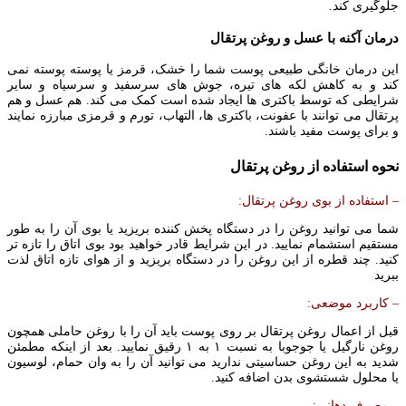
جلوگیری کند.
درمان آکنه با عسل و روغن پرتقال
این درمان خانگی طبیعی پوست شما را خشک، قرمز یا پوسته پوسته نمی
کند و به کاهش لکه های تیره، جوش های سرسفید و سرسیاه و سایر
شرایطی که توسط باکتری ها ایجاد شده است کمک می کند. هم عسل و هم
پرتقال می توانند با عفونت، باکتری ها، التهاب، تورم و قرمزی مبارزه نمایند
و برای پوست مفید باشند.
نحوه استفاده از روغن پرتقال
– استفاده از بوی روغن پرتقال:
شما می توانید روغن را در دستگاه پخش کننده بریزید یا بوی آن را به طور
مستقیم استشمام نمایید. در این شرایط قادر خواهید بود بوی اتاق را تازه تر
کنید. چند قطره از این روغن را در دستگاه بریزید و از هوای تازه اتاق لذت
ببرید
– کاربرد موضعی:
قبل از اعمال روغن پرتقال بر روی پوست باید آن را با روغن حاملی همچون
روغن نارگیل یا جوجوبا به نسبت ۱ به ۱ رقیق نمایید. بعد از اینکه مطمئن
شدید به این روغن حساسیتی ندارید می توانید آن را به وان حمام، لوسیون
یا محلول شستشوی بدن اضافه کنید.
– مصرف دهانی: