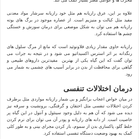
محرک ها و عوامل مضر بسیار کمک می کند.
علاوه بر این، عرق رازیانه هم مثل خود رازیانه سرشار مواد معدنی
مفید مثل کبالت و منیزیم است. از عصاره موجود در برگ های بوته
رازیانه هم می توان به شکل موضعی برای درمان سوزش و خستگی
چشم ها استفاده کرد.
رازیانه حاوی مقدار زیادی فلاونوئید است که مانع از مرگ سلول های
رنگدانه بر اثر استرس اکسیداتیو می شود و در نتیجه به جرات می
توان گفت که این گیاه یکی از بهترین مفیدترین داروهای طبیعی و
گیاهی برای محافظت از بدن در برابر آسیب های چشمی به شمار می
رود.
درمان اختلالات تنفسی
در میان خواص اعجاب برانگیز و بی شمار رازیانه مواردی مثل برطرف
کردن اختلالات تنفسی مثل احتقان و گرفتگی، برونشیت و سرفه نیز
دیده می شود که آن هم به دلیل وجود سینئول و آنتول در این گیاه پر
خاصیت است. از دانه های رازیانه و پودر آن می توان برای نرم کردن
خلط گلو، پاکسازی بدن از سموم، باز کردن مجرای بینی و به طور کلی
کمک به بهبود وضعیت دستگاه تنفسی استفاده کرد.