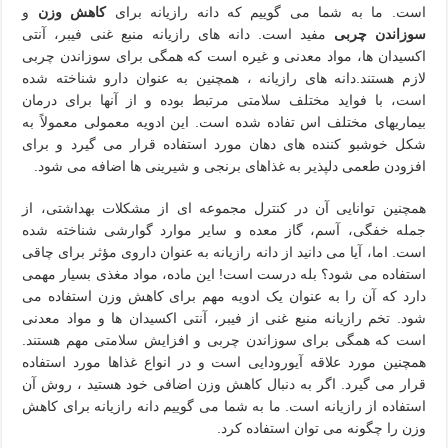
است. ما به شما می گوییم که دانه رازیانه برای
کاهش وزن
و
سوزاندن چربی
مفید است. دانه های رازیانه منبع غنی فیبر، آنتی
اکسیدان ها، مواد معدنی و غیره است که همگی برای سوزاندن چربی
لازم هستند.دانه های رازیانه ، همچنین به عنوان دارو شناخته شده
است، با فواید مختلف سلامتی مرتبط بوده و از آنها برای درمان
بیماریهای مختلف اس تفاده شده است. این ادویه معمولی معمولاً به
شکل خوشبو کننده های دهان مورد استفاده قرار می گیرد و برای
افزودن طعمی دلپذیر به غذاهای برنجی و شیرینی ها اضافه می شود.
همچنین توانایی آن در کنترل مجموعه ای از مشکلات بهداشتی، از
جمله خفگی، آسم، گاز معده و سایر موارد گوارشی شناخته شده
است. اما، آیا می دانید از دانه رازیانه به عنوان داروی مؤثر برای چاقی
استفاده می شود؟ بله درست است! این ماده، مواد مغذی بسیار مهمی
دارد که آن را به عنوان یک ادویه مهم برای کاهش وزن استفاده می
شود. تخم رازیانه منبع غنی از فیبر، آنتی اکسیدان ها و مواد معدنی
است که همگی برای سوزاندن چربی و افزایش سلامتی مهم هستند.
همچنین مورد علاقه آیورودایی است و در انواع غذاها مورد استفاده
قرار می گیرد. اگر به دنبال کاهش وزن اضافی خود هستید ، روش آن
استفاده از رازیانه است. ما به شما می گوییم دانه رازیانه برای کاهش
وزن را چگونه می توان استفاده کرد.