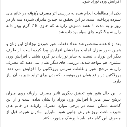
افزایش وزن نوزاد شود.
یکی از مطالعات انجام شده به بررسی اثر
مصرف رازیانه
در خانم های
شیرده پرداخته است. در این تحقیق به چندین مادران شیرده سه بار در
روز و به مدت 4 هفته دمنوش رازیانه که حاوی 7.5 گرم پودر دانه
رازیانه و 3 گرم چای سیاه بود داده شد.
بعد از 4 هفته مشخص شد تعداد دفعات شیر خوردن نوزادان این زنان و
همین طور میزان اجابت مزاجشان افزایش پیدا کرده است. از طرف
دیگر این نوزادان نسبت به سایر نوزادان در گروه شاهد با افزایش وزن
بیشتری هم مواجه شدند. بررسی های دیگر نشان می دهند که مصرف
رازیانه ترشح شیر و غلظت سرمی پرولاکتین را افزایش می دهد.
پرولاکتین در واقع همان هورمونیست که بدن برای تولید شیر به آن نیاز
دارد.
با این حال هنوز هیچ تحقیق دیگری تاثیر مصرف رازیانه روی میزان
ترشح شیر مادر یا افزایش وزن نوزاد را نشان نداده است و از این
گذشته ممکن است در برخی موارد مصرف رازیانه در خانم های
شیرده باعث بروز عوارض جانبی شود. بنابراین مادران شیرده قبل از
مصرف این گیاه حتما باید با پزشک مشورت کنند.