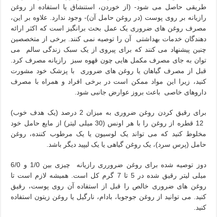
طریقی حاصل می شود- (از خوردن، استنشاق یا استفاده از روغن
رازیانه بر روی پوست (در روغن حامل آن)- وجود ندارد. علاوه بر این،
مصرف روغن های ضروری یک عمل بحث ‌برانگیز است که اکثر ارائه
دهندگان خدمات بهداشتی آن را توصیه نمی کنند. برخی از متخصصین
چنین پیشنهاد می کنند که برای پیروی از یک سبک زندگی سالم می
توان به جای مصرف مکمل هایی چون قهوه سبز رازیانه مصرف کرد.
قبل از مصرف گیاهان یا روغن های ضروری با پزشک خود مشورت
کنید، زیرا این مواد ممکن است در برخی افراد و همراه با مصرف
داروهای خاصی باعث بروز عوارض جانبی شود.
برای رقیق کردن روغن ضروری به میزان 2 درصد (یک هدف خوب)
12 قطره از روغن را با هر اونس (30 میلی لیتر) از مایع حامل خود
مخلوط کنید که می تواند یک لوسیون یا یک مرطوب کننده، روغن
حامل (پرس سرد)، یک روغن گیاهی یا یک لیپید دیگر باشد.
دوز توصیه شده برای روغن ضرورری رازیانه چیزی بین 1/0 و 6/0
میلی لیتر رقیق شده در 5 تا 7 گرم کل است. همیشه لازم است تا
روغن های ضروری خالص را قبل از استفاده آن روی پوست، رقیق
کنید. می توانید از روغن جوجوبا، بادام، نارگیل یا روغن زیتون استفاده
کنید.