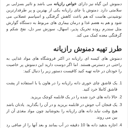
دمنوش این گیاه نیز دارای
خواص رازیانه
می باشد و تاثیر بسزایی بر
سلامتی دارد. دمنوش یا چای رازیانه یکی از بهترین و پر طرفدارترین
نوشیدنی هاست که هم باعث کاهش گرفتگی و اسپاسم عضلانی می
شود و هم به هضم غذا و درمان بیماری های مربوط به دستگاه گوارش
مثل سندرم روده تحریک پذیر، اسهال، سوزش سر دل، نفخ شکم و
گرفتگی معده کمک می کند.
طرز تهیه دمنوش رازیانه
دمنوش های کیسه ای رازیانه در اکثر فروشگاه های مواد غذایی به
راحتی در دسترس هستند. اما اگر دوست دارید این دمنوش پر خاصیت
را خودتان در خانه تهیه کنید کافیست دستور زیر را دنبال کنید:
یک قاشق چای خوری دانه رازیانه را در هاون یا با استفاده از پشت
قاشق کاملا خرد کنید.
حالا دانه های خرد شده را در یک قابلمه کوچک بریزید.
یک فنجان آب جوش در قابلمه بریزید و در آن را بگذارید. یادتان باشد
هیچ وقت نباید دانه های رازیانه را بجوشانید چون مواد مغذی آن از
بین می روند.
اجازه بدهید دانه ها 10 دقیقه در آب بمانند و بعد آنها را از صافی رد