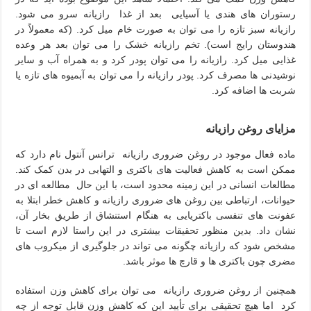
رستوران های هندی یا آسیایی بعد از غذا رازیانه سرو می شود.
رازیانه سبز تازه را می توان به صورت خام میل کرد. (که معمولاً در
هندوستان رایج است). تخم رازیانه خشک را می توان بعد هر وعده
غذایی میل کرد. رازیانه را می توان پودر کرد و به همراه آب و سایر
نوشیدنی ها مصرف کرد. پودر رازیانه را می توان به آبمیوه های تازه یا
شربت ها اضافه کرد.
مزایای روغن رازیانه
ماده فعال موجود در روغن ضروری رازیانه ترانس آنتول نام دارد که
ممکن است به کاهش فعالیت های باکتری و التهابی در بدن کمک کند.
مطالعات انسانی در این زمینه محدود است، با این حال مطالعه ای در
حیوانات، ارتباطی بین روغن های ضروری رازیانه و کاهش خطر ابتلا به
عفونت های تنفسی باکتریایی به هنگام استنشاق از طریق بخار آن،
نشان داد. بدین منظور تحقیقات بیشتری در این راستا لازم است تا
مشخص شود که رازیانه چگونه می تواند در جلوگیری از میکروب های
مضری چون باکتری ها و قارچ ها موثر باشد.
همچنین از روغن ضروری رازیانه می توان برای کاهش وزن استفاده
کرد اما هیچ تحقیقی برای تأیید این که کاهش وزن قابل توجه از چه