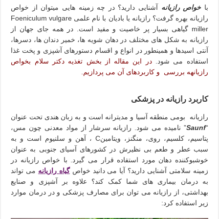
با
خواص رازیانه
آشنایی دارید؟ در چه زمینه هایی میتوان از خواص
رازیانه بهره گرفت؟ رازیانه یا بادیان با نام علمی Foeniculum vulgare
miller گیاهی بسیار پر خاصیت و مفید است. در همه جای جهان از
رازیانه به شکل های مختلف در دهان شویه ها، خمیر دندان ها، دسرها،
آنتی اسیدها و همینطور در انواع و اقسام دستورهای آشپزی و پخت غذا
استفاده می شود.
در این مقاله از بخش تغذیه دکتر سلام بخواص
رازیانهه بررسی و کاربردهای آن می پردازیم.
کاربرد رازیانه در پزشکی
رازیانه بومی منطقه آسیا و مدیترانه است و به زبان هندی تحت عنوان
“
Saunf
” نامیده می شود. رازیانه سرشار از مواد معدنی چون مس،
پتاسیم، کلسیم، روی، منگنز، ویتامینC ، آهن و سلنیوم است و به
سبب عطر و طعم بی نظیرش در کشورهای آسیای جنوبی به عنوان
خوشبوکننده دهان مورد استفاده قرار می گیرد. با خواص رازیانه در
زمینه سلامتی آشنایی دارید؟ آیا می دانید خواص
گیاه رازیانه
می تواند
به درمان بیماری های شما کمک کند؟ علاوه بر آشپزی و صنایع
بهداشتی، از رازیانه می توان برای مصارف پزشکی و در درمان موارد
زیر استفاده کرد: