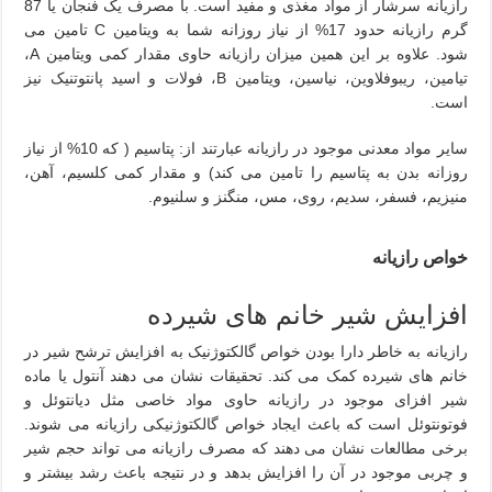
رازیانه سرشار از مواد مغذی و مفید است. با مصرف یک فنجان یا 87
گرم رازیانه حدود 17% از نیاز روزانه شما به ویتامین C تامین می
شود. علاوه بر این همین میزان رازیانه حاوی مقدار کمی ویتامین A،
تیامین، ریبوفلاوین، نیاسین، ویتامین B، فولات و اسید پانتوتنیک نیز
است.
سایر مواد معدنی موجود در رازیانه عبارتند از: پتاسیم ( که 10% از نیاز
روزانه بدن به پتاسیم را تامین می کند) و مقدار کمی کلسیم، آهن،
منیزیم، فسفر، سدیم، روی، مس، منگنز و سلنیوم.
خواص رازیانه
افزایش شیر خانم های شیرده
رازیانه به خاطر دارا بودن خواص گالکتوژنیک به افزایش ترشح شیر در
خانم های شیرده کمک می کند. تحقیقات نشان می دهند آنتول یا ماده
شیر افزای موجود در رازیانه حاوی مواد خاصی مثل دیانتوئل و
فوتونتوئل است که باعث ایجاد خواص گالکتوژنیکی رازیانه می شوند.
برخی مطالعات نشان می دهند که مصرف رازیانه می تواند حجم شیر
و چربی موجود در آن را افزایش بدهد و در نتیجه باعث رشد بیشتر و