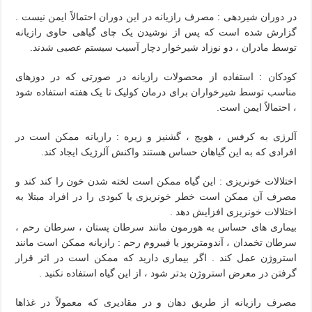
در دوران شیردهی : مصرف رازیانه در این دوران احتمالاً ایمن نیست .
گزارش شده است که پس از نوشیدن یک چای گیاهی حاوی رازیانه
توسط مادران ، دو نوزاد شیرخوار دچار آسیب سیستم عصبی شدند.
کودکان : استفاده از محصولات رازیانه در صورتی که در دوزهای
مناسب توسط شیرخواران برای درمان کولیک تا یک هفته استفاده شود
، احتمالاً ایمن است.
آلرژی به کرفس ، هویج ، گشنیز و زیره : رازیانه ممکن است در
افرادی که به این گیاهان حساس هستند واکنش آلرژیک ایجاد کند.
اختلالات خونریزی : این گیاه ممکن است لخته شدن خون را کند کند و
مصرف آن ممکن است خطر خونریزی یا کبودی را در افراد مبتلا به
اختلالات خونریزی افزایش دهد .
بیماری های حساس به هورمون مانند سرطان پستان ، سرطان رحم ،
سرطان تخمدان ، آندومتریوز یا فیبروم رحم : رازیانه ممکن است مانند
استروژن عمل کند . اگر بیماری دارید که ممکن است در اثر قرار
گرفتن در معرض استروژن بدتر شود ، از این گیاه استفاده نکنید .
مصرف رازیانه از طریق دهان و در مقادیری که معمولاً در غذاها