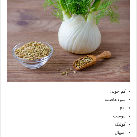
کم خونی
سوء هاضمه
نفخ
یبوست
کولیک
اسهال