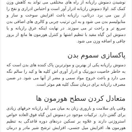
نوشیدن دمنوش رازیانه از راه های مختلفی می تواند به کاهش وزن
کمک کند. اولا دمنوش رازیانه ادرار آور است و احتباس ادراری و نفخ را
از بین می برد. درثانی، رازیانه باعث افزایش سوخت و ساز و
متابولیسم بدن می شود و به این ترتیب چربی و کالری های اضافی بدن
سریع تر و راحت تر می سوزند. در نهایت اینکه عرق رازیانه و یا
دمنوش این گیاه مفید با تنظیم اشتها و کنترل هورمون ها مانع از بروز
چاقی و اضافه وزن می شود.
پاکسازی سموم بدن
دمنوش رازیانه یکی از بهترین و موثرترین پاک کننده های بدن است که
به خاطر خاصیت دیورتیک و ادرار آوری اش کلیه ها و کبد را سالم نگه
می دارد و باعث خروج مواد سمی و مضر از آنها می شود. در ضمن
مصرف رازیانه برای درمان سنگ کلیه هم موثر است.
متعادل کردن سطح هورمون ها
وقتی پای سلامت و باروری زنان به میان می آید رازیانه حرفهای زیادی
برای گفتن دارد. ترکیبات موجود در دمنوش این گیاه فوق العاده خواص
استروژنی دارند و علاوه بر تسکین دردهای دوره قاعدگی به تنظیم
هورمون ها، افزایش میل جنسی، افزایش ترشح شیر مادر و درمان