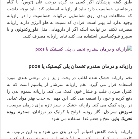
طبق گفته پزشکان اگر کسی به گرده درخت غان (توس) یا گیاه
برنجاسف حساسیت دارد نباید از رازیانه استفاده کند. باید توجه داشت
که مطالعات زیادی روی شناسایی ترکیبات حساسیت زا در رازیانه
وجود ندارد اما بهتر است افرادی که نسبت به هلو آلرژی دارند رازیانه
مصرف نکنند. در نهایت اینکه اگر از داروهایی مثل فلوروکینولون و یا
سیپرو فلوکساسین استفاده می کنید نباید رازیانه مصرف کنید.
رازیانه و درمان سندرم تخمدان پلی کیستیک یا pcos
تخم رازیانه خشک شده اغلب در پخت و پز و در ترشی هندی مورد
استفاده قرار می گیرد. تخم رازیانه سرشار از پتاسیم است که به
کنترل ضربان قلب و فشار خون کمک می کند. رازیانه سموم بدن را
دفع کرده و خون را تصفیه می کند. این مهم به جذب بهتر مواد غذایی
در روده کمک می کند. رازیانه خشک یا سبز تازه برای درمان یبوست،
سوزش سر دل
، گاز روده، قولنج یا کولیک در نوزادان،
سندرم روده
تحریک پذیر
، نفخ و هضم غذا استفاده می شود.
رازیانه باعث کاهش احتباس آب در بدن می شود و به این ترتیب، به
کاهش وزن کمک می کند. احتمالاً شاهد این موضوع بوده اید که در