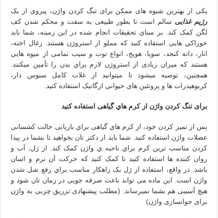
یکی از بهترین شیوه های ممکن برای تنگ کردن واژن، پیروی از یک
رژیم غذایی
سالم است تا بطور طبيعی به سفت و محکم شدن کف
لگن کمک کند. بر مبنای تحقيقات انجام شده در این زمينه، شما باید
خوراکي هایی استفاده کنید که مملو از استروژن هستند. زغال اخته،
انار، دانه کنجد، سویا، هویج، انواع توت و سیب تمامی از میوه هایی
هستند که ميزان زيادی از استروژن لازم براي بدن را تأمين ميکنند.
همچنين، توصیه ميشود تا میتوانید از غلات کامل سبوس دار،
کربوهیدرات ها و پروتئین های حیوانی ارگانیک استفاده کنید.
برای تنگ کردن واژن از کرم هاي گیاهی استفاده کنید
پس از تمیز کردن خود، از کرم هاي گیاهی براي بازیابی حالت کشسانی
عضلات واژن استفاده کنید. شما باید از دکتر تان بخواهید تا بشما در پیدا
کردن مناسب ترین کرم براي ناحیه ي واژن کمک کند. از ژل، آب و
روان کننده ها استفاده کنید تا کمک کنید که حرکت آن نرم و اسان
باشد. در واقع، استفاده از ژل یک راهکار مناسب براي رفع شل شدن
واژن است. این ماده می تواند باعث صرفه جویی در زمان تان شود و
هیچ آسیبی هم بشما نمیرساند. (مطلب پیشنهادی:تزریق چربی به واژن
برای جوانسازی واژن)