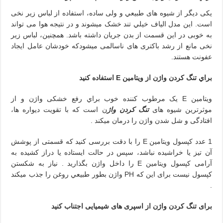
یکی ديگر از شیوه های طبيعي و ولی ساده، استفاده از لباس زیر نخی
است. این مدل الیاف خيلي تند خشک میشوند و در نتيجه هوا می تواند
به خوبی در این قسمت از بدن جریان داشته باشد. همچنين، لباس زیر
نخی مانع از رشد باکتری های ناسالمی ميشودکه خودشان عامل ایجاد
عفونت هستند.
براي تنگ کردن واژن از ویتامین E استفاده کنید
ویتامین E یک مرطوب کننده خوب براي رفع خشکی واژن و از
موثرترین شیوه های
تنگ کردن واژ
ن است که با تقویت دیواره ها،
افتادگی و شل شدن واژن را درمان ميکند .
1 عدد کپسول ویتامین E را با دقت بررسی کنید که قسمتی از پوشش
آن تیز یا خراشیده نباشد، سپس در حالت ایستاده یا دراز کشیده به
آرامی کپسول ویتامین E را داخل واژن بگذارید . نیاز به شکستن
کپسول نیست برای این که PH واژن بطور طبيعي روغن را جذب ميکند
.
برای تنگ کردن واژن از اسپری های شیمیایی اجتناب کنید