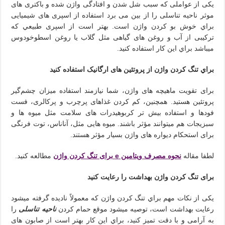
یکی از عواملی که سبب شل شدن و افتادگی واژن شده و باکتری های
موثر ناحیه تناسلی را از بین می برد استفاده از اسپری های شیمیایی
براي خوش بو کردن واژن است. بهتر است از اسپری طبيعي که
ترکیبی از آب و روغن های گیاهی مثل گلاب یا روغن اسطوخودوس
میباشد براي این کار استفاده کنید.
براي تنگ کردن واژن از پروتئین های ارگانیک استفاده کنید
برای تقویت ماهیچه های واژن، شما نیازمند استفاده میزان چشم‌گیر
پروتئین هستید. همچنين، کم کردن غذاهای پرچرب و پرکالری، فست
فودها و استفاده بیش تر کربوهیدرات های سلامت مثل میوه ها و
سبزیجات هم میتوانند مؤثر باشند. میوه هایی مثل، آناناس، توت فرنگی
برای استحکام دیواره های واژن بسیار مؤثر هستند.
لطفا مقاله
نحوه مصرف ویتامین e برای تنگ کردن واژن
مطالعه کنید.
برای تنگ کردن واژن بهداشت را رعایت کنید
یکی از نکات مهم براي تنگ کردن واژن که معمولاً نادیده گرفته ميشود
رعایت بهداشت است، توصیه ميشود موقع حمام کردن
ناحیه تناسلی
را
به آرامی و با دقت تمیز کنید، براي این کار بهتر است از صابون های