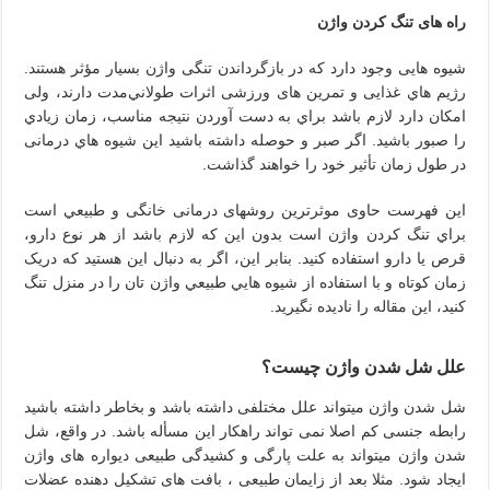
راه های تنگ کردن واژن
شیوه هایی وجود دارد که در بازگرداندن تنگی واژن بسیار مؤثر هستند.
رژیم هاي غذایی و تمرین های ورزشی اثرات طولاني‌مدت دارند، ولی
امکان دارد لازم باشد براي به دست آوردن نتیجه مناسب، زمان زيادي
را صبور باشید. اگر صبر و حوصله داشته باشید این شیوه هاي درمانی
در طول زمان تأثير خود را خواهند گذاشت.
این فهرست حاوی موثرترین روشهای درمانی خانگی و طبيعي است
براي تنگ کردن واژن است بدون این که لازم باشد از هر نوع دارو،
قرص یا دارو استفاده کنید. بنابر این، اگر به دنبال این هستید که دریک
زمان کوتاه و با استفاده از شیوه هایي طبيعي واژن تان را در منزل تنگ
کنید، این مقاله را نادیده نگیرید.
علل شل شدن واژن چیست؟
شل شدن واژن میتواند علل مختلفی داشته باشد و بخاطر داشته باشید
رابطه جنسی کم اصلا نمی تواند راهکار این مسأله باشد. در واقع، شل
شدن واژن میتواند به علت پارگی و کشیدگی طبيعی دیواره های واژن
ایجاد شود. مثلا بعد از زایمان طبیعی ، بافت های تشکیل دهنده عضلات