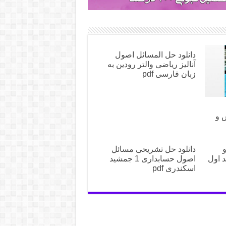
دانلود حل المسائل اصول
آنالیز ریاضی والتر رودین به
زبان فارسی pdf
روش و
و
دانلود حل تشریحی مسائل
د اول
اصول حسابداری 1 جمشید
اسکندری pdf