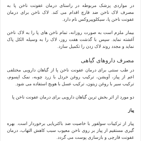
در مواردی پزشک مربوطه در راستای درمان عفونت ناخن پا به
مصرف لاک ناخن ضد قارچ اقدام می کند. لاک ناخن برای درمان
عفونت ناخن پا، سیکلوپیروکس نام دارد.
بیمار ملزم است به صورت روزانه، تمام ناخن های پا را به لاک ناخن
آغشته نماید. سپس با گذشت هفت روز، لاک را به وسیله الکل پاک
نماید و مجدد روند لاک زدن را تکمیل سازد.
مصرف داروهای گیاهی
در طب سنتی برای درمان عفونت ناخن پا از گیاهان دارویی مختلفی
اعم از پیاز، آویشن، ترکیب روغن خردل با زرد چوبه، نمک اپسوم،
ترکیب سیر با روغن زیتون، ترکیب عسل با هویج استفاده می شود.
دو مورد از اثر بخش ترین گیاهان دارویی برای درمان عفونت ناخن پا
پیاز
پیاز از ترکیبات سولفور با خاصیت ضد باکتریایی برخوردار است. بهره
گیری مستقیم از پیاز بر روی ناخن معیوب سبب کاهش التهاب، درمان
عفونت قارچی و بازسازی پوست می گردد.