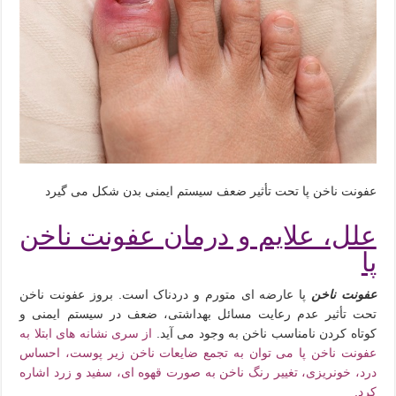
عفونت ناخن پا تحت تأثیر ضعف سیستم ایمنی بدن شکل می گیرد
علل، علایم و درمان عفونت ناخن
پا
عفونت ناخن
پا عارضه ای متورم و دردناک است. بروز عفونت ناخن
تحت تأثیر عدم رعایت مسائل بهداشتی، ضعف در سیستم ایمنی و
کوتاه کردن نامناسب ناخن به وجود می آید.
از سری نشانه های ابتلا به
عفونت ناخن پا می توان به تجمع ضایعات ناخن زیر پوست، احساس
درد، خونریزی، تغییر رنگ ناخن به صورت قهوه ای، سفید و زرد اشاره
کرد.