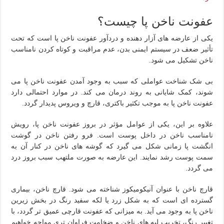
عفونت ناخن پا چیست؟
یکی از عارضه های آزار دهنده و دردآور عفونت ناخن پا است که تحت
تأثیر ضعف در سیستم ایمنی بدن، عدم مراقبت و کوتاه کردن نامناسب
ناخن تشکیل می شود.
بی شک شناخت عواملی که سبب به وجود آمدن عفونت ناخن پا می
شوند، کمک شایانی به روند درمان می کند. در موارد احتمالی دارد
عفونت ناخن پا به موجب تکثیر باکتری، قارچ و ویروس پدیدار گردد.
علاوه بر این، یکی از عوامل مؤثر در بروز عفونت ناخن پا، رویش
نامناسب ناخن در داخل پوست است. فرو رفتن ناخن در گوشت
انگشت پا زمانی شکل می گیرد که گوشه های ناخن در کنار آن به
سمت پوست رشد نمایند. این عارضه به صورت ملتهب سبب بروز درد
می گردد.
قارچ ناخن با عنوان آنيكوميكوز شناخته می شود. قارچ ناخن، بیماری
گسترده ای است که به شکل زرد یا لکه سفید رنگ در بخش زیرین
ناخن پا به وجود می آید. به میزانی که عفونت قارچی عمیق تر گردد، با
تغییر رنگ، تخریب لبه های ناخن و ضخامت فراوان تری مواجه خواهیم