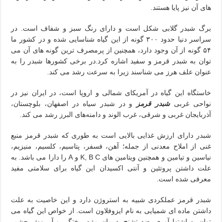
های آن نیز پایا هستند.
برگ شبدر گلابی شکل است و دارای رنگ سبز و شفاف است. در
سراسر دنیا حدود ۳۰۰ گونه از این گیاه شناسایی شده و در کشور ما
۵۴ گونه از آن وجود دارد، همچنین از پرمصرف ترین گونه های آن می
توان به شبدر قرمز و سفید اشاره کرد.در برخی کشورها شبدر را به
عنوان علف هرز می شناسند زیرا به سرعت رشد می کند.
خاستگاه این گیاه در آمریکای شمالی و اروپا است، در ایران نیز در
نواحی غربی
شبدر قرمز
و در شبدر سیاه در اصفهان، بلوچستان،
آذربایجان غربی و شرقی، غرب الوند و دامنه‌های البرز رشد می کند.
شبدر دارای ارزش غذایی بالایی است به طوری که شبدر قرمز منبع
غنی از املاح معدنی از جمله؛ آهن، فسفر، پتاسیم، کلسیم، منیزیم،
نیاسین و تیامین و همچنین ویتامین های K, B C و A را دارا می باشد. به
علت داشتن پروتئین و آنتی اکسیدان این گیاه برای سلامتی مفید
معرفی شده است.
شبدر قرمز عملکردی شبیه به استروژن دارد و این خاصیت به علت
داشتن ماده ای شمیایی به نام ایزوفلاون است. از خواص این گیاه می
توان به اشتها آوری، ضد تشنج، درمان مژه ریختگی و آبریزش چشم،