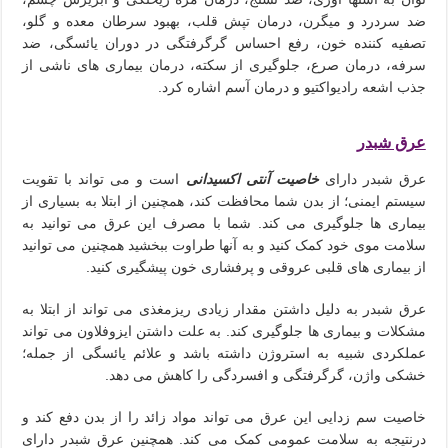
ضد سردرد و میگرن، درمان تپش قلب، بهبود سرطان معده و گلو،
تصفیه کننده خون، رفع احساس گرگرفتگی در دوران یائسگی، ضد
سرفه، درمان صرع، جلوگیری از سکته، درمان بیماری های ناشی از
جذب اشعه رادیواکتیو و درمان آسم اشاره کرد.
عرق شبدر
عرق شبدر دارای
خاصیت آنتی اکسیدانی
است و می تواند با تقویت
سیستم ایمنی؛ از بدن شما محافظت کند، همچنین از ابتلا به بسیاری از
بیماری ها جلوگیری می کند. شما با مصرف این عرق می توانید به
سلامت موی خود کمک کنید و به آنها طراوت ببخشید همچنین می توانید
از بیماری های قلبی عروقی و پرفشاری خون پیشگیری کنید.
عرق شبدر به دلیل داشتن مقدار زیادی ریزمغذی می تواند از ابتلا به
مشکلات و بیماری ها جلوگیری کند. به علت داشتن ایزوفلاون می تواند
عملکردی شبیه به استروژن داشته باشد و علائم یائسگی از جمله؛
خشکی واژن، گرگرفتگی و افسردگی را کاهش می دهد.
خاصیت سم زدایی این عرق می تواند مواد زائد را از بدن دفع کند و
درنتیجه به سلامت عمومی کمک می کند. همچنین عرق شبدر دارای